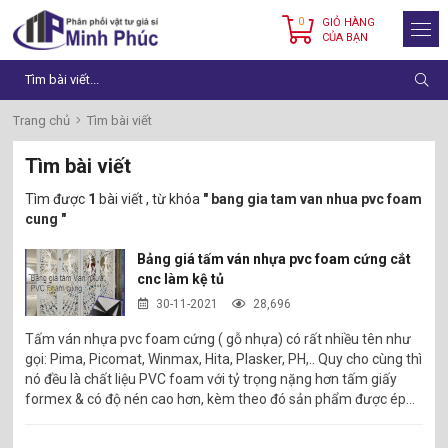
0
GIỎ HÀNG
CỦA BẠN
Trang chủ
Tìm bài viết
Tìm bài viết
Tìm được
1
bài viết , từ khóa
" bang gia tam van nhua pvc foam
cung "
Bảng giá tấm ván nhựa pvc foam cứng cắt
cnc làm kệ tủ
30-11-2021
28,696
Tấm ván nhựa pvc foam cứng ( gỗ nhựa) có rất nhiều tên như
gọi: Pima, Picomat, Winmax, Hita, Plasker, PH,.. Quy cho cùng thì
nó đều là chất liệu PVC foam với tỷ trọng nặng hơn tấm giấy
formex & có độ nén cao hơn, kèm theo đó sản phẩm được ép
nhiệt 2 mặt giúp bề mặt tấm rắn chắc khó lún móp & trơn bóng.