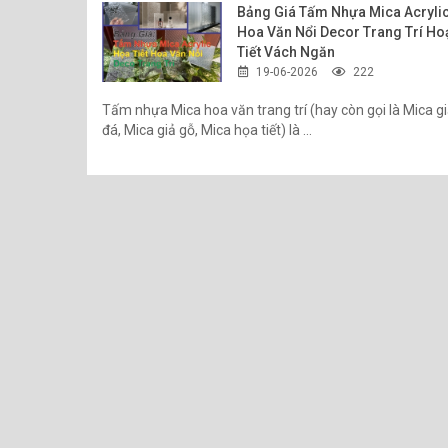
Bảng Giá Tấm Nhựa Mica Acryli
QUY CÁCH VÀ ĐỘ
Hoa Văn Nổi Decor Trang Trí Ho
Quy Cách Chuẩn:
Tiết Vách Ngăn
Độ Dày
: 2mm, 3
19-06-2026
222
Màu Sắc:
Trắng t
( cũng sẽ có 1 số
Tấm nhựa Mica hoa văn trang trí (hay còn gọi là Mica g
đá, Mica giả gỗ, Mica họa tiết) là ...
phẩm cũng có thể 