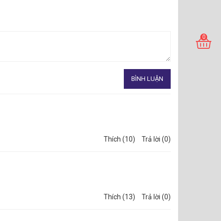
iệc Sinh Nhật.
0
úp sản phẩm nhẹ và dẻo có giá thành rẻ được ứng dụng
h,…
i tỷ trọng cao độ nén cao, giúp tấm cứng chắc, tấm
 dựng đặc biệt là trang trí nội ngoại thức ( làm tủ, kệ,
Thích (10)
Trả lời (0)
Thích (13)
Trả lời (0)