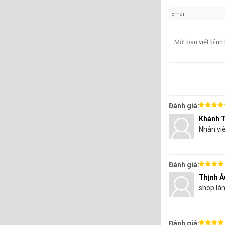
Tấm Fomex, Foma
rộng rải trong ng
Tấm Pima, Picom
được sử lý nhiệt g
vách ngăn,..), có 
Đánh giá:
Khánh 
Nhân vi
Đánh giá:
Thịnh Â
shop làm
Đánh giá: