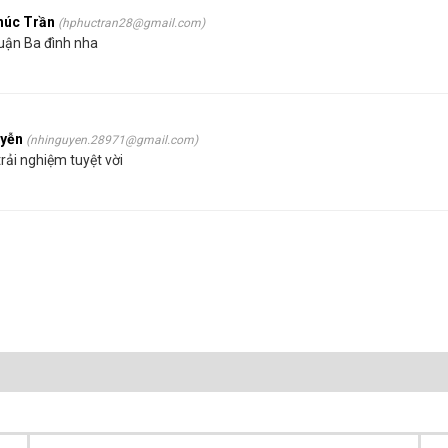
húc Trần
(hphuctran28@gmail.com)
quận Ba đình nha
uyễn
(nhinguyen.28971@gmail.com)
rải nghiệm tuyệt vời
Bề Mặt Tấm Ván Gỗ Nhựa PVC Foam Cứng T