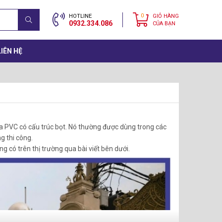
0
HOTLINE
GIỎ HÀNG
0932.334.086
CỦA BẠN
LIÊN HỆ
ựa PVC có cấu trúc bọt. Nó thường được dùng trong các
g thi công.
có trên thị trường qua bài viết bên dưới.