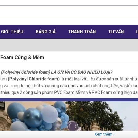
GIỚI THIỆU
BẢNG GIÁ
THANH TOÁN
TƯ VẤN
 Foam Cứng & Mềm
olyvinyl Chloride foam) LÀ GÌ? VÀ CÓ BAO NHIÊU LOẠI?
foam
(Polyvinyl Chloride foam)
là một loại vật liệu được sản xuất từ nh
và trang trí nội thất và quảng cáo nhờ vào tính chất nhẹ, bền, và dễ dàn
i thiệu qua 2 dòng sản phẩm PVC Foam Mềm và PVC Foam cứng hiện đang 
Xem thêm