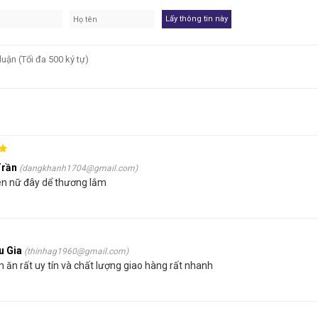
Ứng Dụng Tấm Fomex Trắng Backdrop Trang Trí T
t, bìa giấy foam trắng,
.. là dạng PVC Foam mềm với tỷ trọng thấp, gi
ành công nghiệp quảng cáo, trang trí sự kiện hay dụng cụ học tập học sin
at, Hita, Ván Nhựa PVC hay gỗ nhựa PVC
,..là dòng PVC Foam cứng vớ
iúp bề mặt mịn và bóng. Loại này thường được ứng dụng phổ biến trong xây
thể thay thế ván gỗ thông thường.
Trần
(dangkhanh1704@gmail.com)
ên nữ đây dể thương lắm
u Gia
(thinhag1960@gmail.com)
 ăn rất uy tín và chất lượng giao hàng rất nhanh