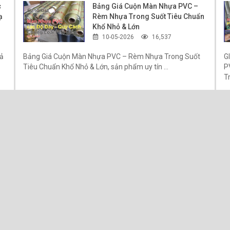
c
Bảng Giá Cuộn Màn Nhựa PVC –
 DÀY SẢN PHẨM TẤM NHỰA PVC FOAM:
ạ
Rèm Nhựa Trong Suốt Tiêu Chuẩn
1220 x 2440mm/tấm ( có thể đặt theo khổ khác khi đặt số lượng lớn)
Khổ Nhỏ & Lớn
mm, 4mm, 4.5mm, 5mm, 8mm, 10mm, 12mm, 15mm, 17mm, 18mm, 2
10-05-2026
16,537
inh
 độ dày hay chủng loại mà có những màu khác như, đen, xám, đỏ, xanh, v
iả
Bảng Giá Cuộn Màn Nhựa PVC – Rèm Nhựa Trong Suốt
G
Tiêu Chuẩn Khổ Nhỏ & Lớn, sản phẩm uy tín ...
P
được cán vân gỗ vân đá trên bề mặt bằng chất liệu màng melamine, Tấm 
Tr