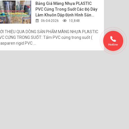
Bảng Giá Màng Nhựa PLASTIC
PVC Cứng Trong Suốt Các Độ Dày
Làm Khuôn Dập Định Hình Sản
0mm, 25mm, 30mm.
Phẩm
06-04-2026
10,848
àng,.. nhưng đa số vẫn là màu trắng chủ đạo), hay sản
IỚI THIỆU QUA DÒNG SẢN PHẨM MÀNG NHỰA PLASTIC
VC CỨNG TRONG SUỐT: Tấm PVC cứng trong suốt (
Acrylic, Decal pp,..
asparen rigid PVC ...
Hotline