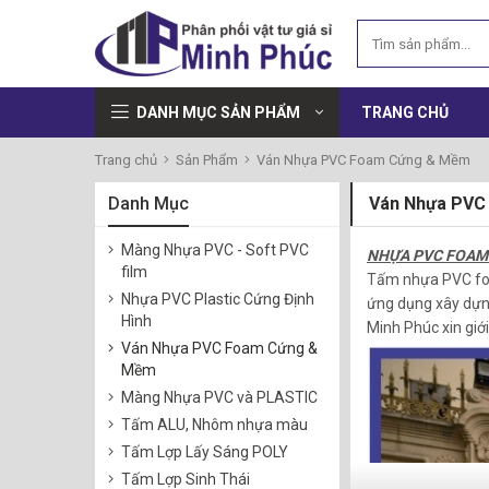
DANH MỤC SẢN PHẨM
TRANG CHỦ
Trang chủ
Sản Phẩm
Ván Nhựa PVC Foam Cứng & Mềm
Danh Mục
Ván Nhựa PVC
Màng Nhựa PVC - Soft PVC
NHỰA PVC FOAM (P
film
Tấm nhựa PVC 
Nhựa PVC Plastic Cứng Định
ứng dụng xây dựng 
Hình
Minh Phúc xin giớ
Ván Nhựa PVC Foam Cứng &
Mềm
Màng Nhựa PVC và PLASTIC
Tấm ALU, Nhôm nhựa màu
Tấm Lợp Lấy Sáng POLY
Tấm Lợp Sinh Thái