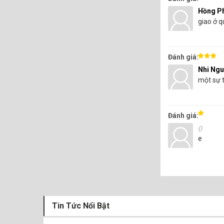
Hồng P
giao ở 
Đánh giá:
Nhi Ng
một sự t
Đánh giá:
()
e
Tin Tức Nổi Bật