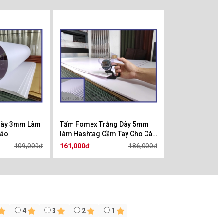
Dày 3mm Làm
Tấm Fomex Trắng Dày 5mm
Cáo
làm Hashtag Cầm Tay Cho Các
Bữa Tiệc Sinh Nhật và Đám
109,000đ
161,000đ
186,000đ
Cưới
4
3
2
1