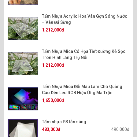
Tấm Nhựa Acrylic Hoa Vân Gợn Sóng Nước
– Vân Đá Sừng
1,212,000đ
Tấm Nhựa Mica Có Họa Tiết Đường Kẻ Sọc
Tròn Hình Lăng Trụ Nổi
1,212,000đ
MUA TẤM MICA GƯƠNG 2 CHIỀU - KÍNH HAI CHIỀU Ở ĐÂU?
Tấm Nhựa Mica Đổi Màu Làm Chữ Quảng
Nếu bạn có nhu cầu về Mica gương 2 chiều hay còn được gọi là
Cáo Đèn Led RGB Hiệu Ứng Ma Trận
tấm nhựa kính hai chiều
( Mica trong 50% hay xuyên sáng 1
1,650,000đ
nữa trong suốt)
, có thể liên hệ Công Ty Minh Phúc để được tư
vấn và hổ trợ tốt nhất, ngoài ra Minh Phúc cung cấp tương đối
đầy đủ các mặt hàng về nhựa Mica Acrylic PMMA như: Mica Đài
Tấm nhựa PS tản sáng
Loan, Mica thủy 1 chiều các màu, Mica màu đục, Mica xuyên
483,000đ
490,000đ
sáng, Mica tấm và dạng ống, tấm nhựa dẫn sáng, tấm nhựa tản