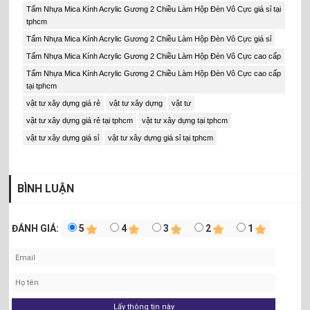
Tấm Nhựa Mica Kính Acrylic Gương 2 Chiều Làm Hộp Đèn Vô Cực giá sỉ tại
tphcm
Tấm Nhựa Mica Kính Acrylic Gương 2 Chiều Làm Hộp Đèn Vô Cực giá sỉ
Tấm Nhựa Mica Kính Acrylic Gương 2 Chiều Làm Hộp Đèn Vô Cực cao cấp
Tấm Nhựa Mica Kính Acrylic Gương 2 Chiều Làm Hộp Đèn Vô Cực cao cấp
tại tphcm
vật tư xây dựng giá rẻ
vật tư xây dựng
vật tư
vật tư xây dựng giá rẻ tại tphcm
vật tư xây dựng tại tphcm
vật tư xây dựng giá sỉ
vật tư xây dựng giá sỉ tại tphcm
Nhìn qua hình ảnh các bạn có thể thấy những chiếc lá sau tấm
gương vẫn có thể nhìn thấy và kèm theo là hình ảnh phản chiếu
trực diện.
BÌNH LUẬN
ƯU ĐIỂM CỦA TẤM NHỰA MICA ACRYLIC GƯƠNG 2 CHIỀU:
Giá thành rẻ hơn so với kính 2 chiều
ĐÁNH GIÁ:
5
4
3
2
1
Trọng lượng nhẹ, dễ dàng thi công lắp đặt.
Dễ dàng tạo hình hay cắt nhỏ.
Không nguy hiểm khi tiếp xúc trực tiếp.