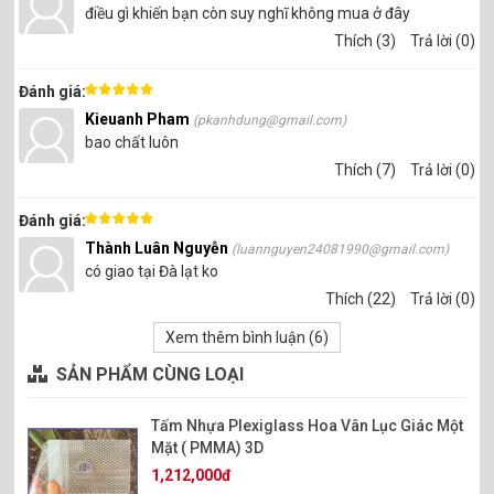
điều gì khiến bạn còn suy nghĩ không mua ở đây
Thích (3)
Trả lời (0)
Đánh giá:
Kieuanh Pham
(pkanhdung@gmail.com)
bao chất luôn
Thích (7)
Trả lời (0)
Đánh giá:
Thành Luân Nguyễn
(luannguyen24081990@gmail.com)
có giao tại Đà lạt ko
Thích (22)
Trả lời (0)
hiệu ứng hình ảnh của tấm mica gương 2 chiều.
Một Số Ứng Dụng Khác Của Sản Phẩm:
Xem thêm bình luận (
6
)
Nâng Cao sự riêng tư cho không gian sóng.
SẢN PHẨM CÙNG LOẠI
Tạo hiệu ứng ánh sáng, như làm đèn led vô cực.
Dùng trong giáo dục nghiên cứu khóa học.
Tấm Nhựa Plexiglass Hoa Vân Lục Giác Một
Trang trí làm biển hộp đèn quảng cáo, cho karaoke, khách
Mặt ( PMMA) 3D
sạn,..
1,212,000đ