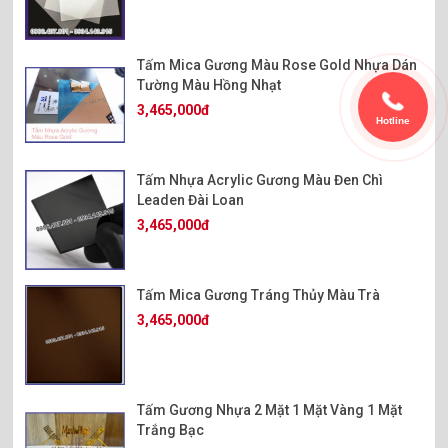
sáng,...
=>>
Tấm Mica Mè Hạt Lựu
=>>
Tấm Nhựa Tản Sáng
Tấm Mica Gương Màu Rose Gold Nhựa Dán
=>>
Tấm Nhựa Dẫn Sáng
Tường Màu Hồng Nhạt
=>>
Tấm Mica Trong Kinh
3,465,000đ
Hotline
=>>
Tấm Mica Màu Trắng Đục
=>>
Giá Tấm Mica Thủy Các Màu
Tấm Nhựa Acrylic Gương Màu Đen Chì
Leaden Đài Loan
3,465,000đ
Tấm Mica Gương Tráng Thủy Màu Trà
3,465,000đ
Tấm Gương Nhựa 2 Mặt 1 Mặt Vàng 1 Mặt
Trắng Bạc