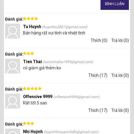
Đánh giá:
Tu Huynh
(huynhtu2807@gmail.com)
Bán hàng rất vui tính và nhiệt tình
Tấm Nhựa PVC Trong Suốt Dày 1.5mm x 90cm x 183cm.
Thích (0)
Trả lời (0)
=>>
Bảng Giá Tấm Nhựa PVC Trong Cứng 900*1830
Đánh giá:
=>>
Bảng Giá Cuộn Nhựa PVC Trong Cứng Loại Mỏng
Tien Thai
=>>
Bảng Giá Màng Nhựa PVC Dẻo Trong Suốt
(vuromhaha1999@gmail.com)
có giảm giá thêm ko
Thích (17)
Trả lời (0)
Đánh giá:
Offensive 9999
(offensive9999@gmail.com)
Rất tốt 5 sao
Thích (17)
Trả lời (0)
Đánh giá:
Nhi Huỳnh
(huynhthixuannhi86@gmail.com)