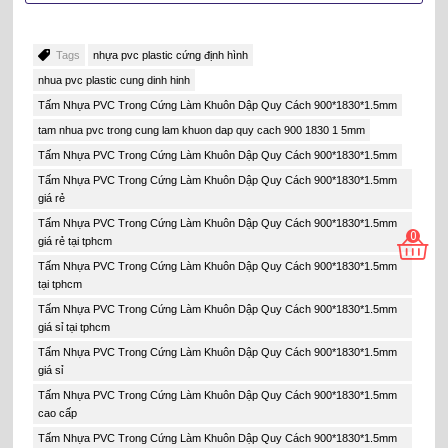
Độ Cứng & Độ Bền:
PVC có độ cứng và độ bền tốt, giúp khuôn
dập có thể
chịu được áp lực và mài mòn
trong quá trình sử
dụng lâu dài.
Tags
nhựa pvc plastic cứng định hình
Khả Năng Chịu Hóa Chất:
Nhựa PVC thường kháng chịu hóa
nhua pvc plastic cung dinh hinh
chất, điều này làm cho nó phù hợp để sản xuất các sản phẩm
Tấm Nhựa PVC Trong Cứng Làm Khuôn Dập Quy Cách 900*1830*1.5mm
cần chịu nhiều loại hóa chất trong quá trình gia công hay sử
tam nhua pvc trong cung lam khuon dap quy cach 900 1830 1 5mm
dụng.
Tấm Nhựa PVC Trong Cứng Làm Khuôn Dập Quy Cách 900*1830*1.5mm
Nhờ Độ Bền & Dẻo Dai:
Có thể dễ dàng gia công tấm nhựa PVC
Tấm Nhựa PVC Trong Cứng Làm Khuôn Dập Quy Cách 900*1830*1.5mm
thành các hình dạng phức tạp, điều này giúp tạo ra các
khuôn
giá rẻ
dập có độ chính xác cao
.
Tấm Nhựa PVC Trong Cứng Làm Khuôn Dập Quy Cách 900*1830*1.5mm
Độ Bám Dính Tốt:
So với các chất liêu nhựa khác thì nhựa PVC
0
giá rẻ tại tphcm
có độ
bám dính cao
, điều này giúp cho quá trình làm khuôn dập
Tấm Nhựa PVC Trong Cứng Làm Khuôn Dập Quy Cách 900*1830*1.5mm
trở nên dễ dàng hơn và sản phẩm cuối cùng có thể có bề mặt
tại tphcm
mịn màng và đẹp hơn.
Tấm Nhựa PVC Trong Cứng Làm Khuôn Dập Quy Cách 900*1830*1.5mm
giá sỉ tại tphcm
Tấm Nhựa PVC Trong Cứng Làm Khuôn Dập Quy Cách 900*1830*1.5mm
giá sỉ
Tấm Nhựa PVC Trong Cứng Làm Khuôn Dập Quy Cách 900*1830*1.5mm
cao cấp
Tấm Nhựa PVC Trong Cứng Làm Khuôn Dập Quy Cách 900*1830*1.5mm