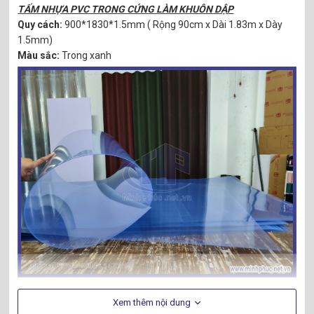
TẤM NHỰA PVC TRONG CỨNG LÀM KHUÔN DẬP
Quy cách:
900*1830*1.5mm ( Rộng 90cm x Dài 1.83m x Dày
1.5mm)
Màu sắc:
Trong xanh
Tấm Nhựa PVC Cứng Làm Khuôn Rập Có Thể Uốn Công Được.
Xem thêm nội dung
ƯU ĐIỂM CỦA NHỰA PVC CỨNG: