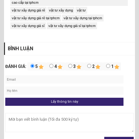
cao cấp tại tphcm
vật tư xây dựng giá rẻ
vật tư xây dựng
vật tư
vật tư xây dựng giá rẻ tại tphcm
vật tư xây dựng tại tphcm
vật tư xây dựng giá sỉ
vật tư xây dựng giá sỉ tại tphcm
BÌNH LUẬN
Tấm Nhựa PVC Trong Cứng Lầm Khuôn Rập 900 x 1830mm.
NHƯỢC ĐIỂM CỦA NHỰA PVC:
ĐÁNH GIÁ:
5
4
3
2
1
Tuy nhiên, cũng cần lưu ý rằng nhựa PVC cũng như các chất liệu
nhựa khác, đều có thể bị biến dạng khi ở nhiệt độ cao.