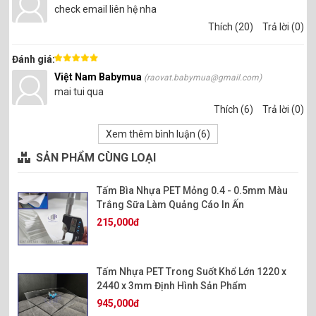
check email liên hệ nha
Thích (20)
Trả lời (0)
Đánh giá:
Việt Nam Babymua
(raovat.babymua@gmail.com)
mai tui qua
Thích (6)
Trả lời (0)
Xem thêm bình luận (
6
)
SẢN PHẨM CÙNG LOẠI
Tấm Bìa Nhựa PET Mỏng 0.4 - 0.5mm Màu
Trắng Sữa Làm Quảng Cáo In Ấn
215,000đ
Tấm Nhựa PET Trong Suốt Khổ Lớn 1220 x
2440 x 3mm Định Hình Sản Phẩm
945,000đ