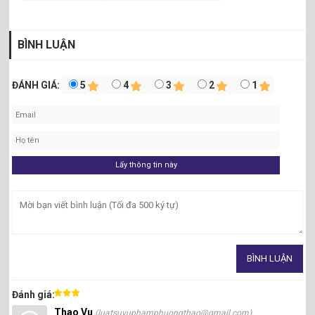
BÌNH LUẬN
ĐÁNH GIÁ:
5
4
3
2
1
Đánh giá:
Thao Vu
(luatsuvuphamphuongthao@gmail.com)