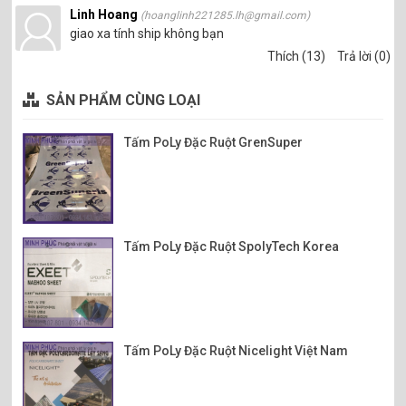
Linh Hoang
(hoanglinh221285.lh@gmail.com)
giao xa tính ship không bạn
Thích (13)
Trả lời (0)
SẢN PHẨM CÙNG LOẠI
Tấm PoLy Đặc Ruột GrenSuper
Tấm PoLy Đặc Ruột SpolyTech Korea
Tấm PoLy Đặc Ruột Nicelight Việt Nam