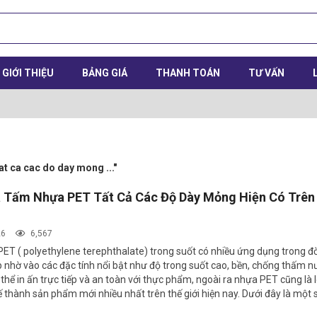
GIỚI THIỆU
BẢNG GIÁ
THANH TOÁN
TƯ VẤN
at ca cac do day mong ..."
 Tấm Nhựa PET Tất Cả Các Độ Dày Mỏng Hiện Có Trên
26
6,567
T ( polyethylene terephthalate) trong suốt có nhiều ứng dụng trong đờ
 nhờ vào các đặc tính nổi bật như độ trong suốt cao, bền, chống thấm n
 thể in ấn trực tiếp và an toàn với thực phẩm, ngoài ra nhựa PET cũng là 
ế thành sản phẩm mới nhiều nhất trên thế giới hiện nay. Dưới đây là một
ến: