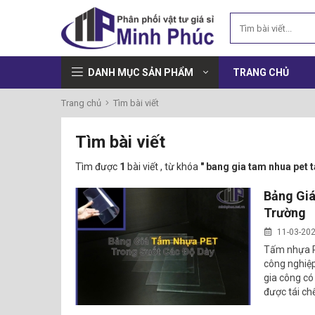
DANH MỤC SẢN PHẨM
TRANG CHỦ
Trang chủ
Tìm bài viết
Tìm bài viết
Tìm được
1
bài viết , từ khóa
" bang gia tam nhua pet t
Bảng Giá
Trường
11-03-20
Tấm nhựa PE
công nghiệp
gia công có
được tái ch
dụng phổ bi