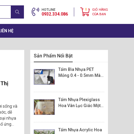
0
HOTLINE
GIỎ HÀNG
0932.334.086
CỦA BẠN
LIÊN HỆ
Sản Phẩm Nổi Bật
Tấm Bìa Nhựa PET
Mỏng 0.4 - 0.5mm Màu
Trắng Sữa Làm Quảng
 Thị
Cáo In Ấn
Tấm Nhựa Plexiglass
Hoa Vân Lục Giác Một
i sống và
Mặt ( PMMA) 3D
ước, dễ
loại nhựa
 số ứng
Tấm Nhựa Acrylic Hoa