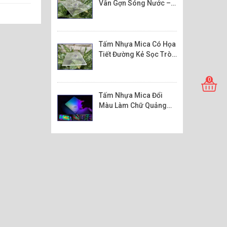
Vân Gợn Sóng Nước –
Vân Đá Sừng
Tấm Nhựa Mica Có Họa
Tiết Đường Kẻ Sọc Tròn
Hình Lăng Trụ Nổi
0
Tấm Nhựa Mica Đổi
Màu Làm Chữ Quảng
Cáo Đèn Led RGB Hiệu
Ứng Ma Trận