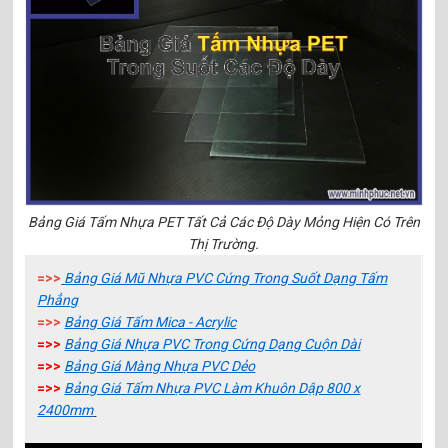
Bảng Giá Tấm Nhựa PET Tất Cả Các Độ Dày Mỏng Hiện Có Trên
Thị Trường.
=>>
Bảng Giá Mũ Nhựa PVC Cứng Trong Suốt Dạng Tấm
Phẳng
=>>
Bảng Giá Tấm Mica - Acrylic
=>>
Bảng Giá Nhựa PVC Trong Cứng Dạng Cuộn Dài
=>>
Bảng Giá Màng Nhựa PVC Dẻo
=>>
Bảng Giá Tấm Nhựa PVC Làm Khuôn Dập 800 x
2400mm