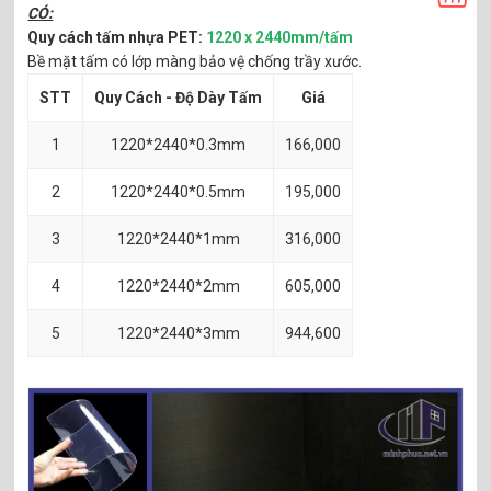
CÓ:
Quy cách tấm nhựa PET:
1220 x 2440mm/tấm
Bề mặt tấm có lớp màng bảo vệ chống trầy xước.
STT
Quy Cách - Độ Dày Tấm
Giá
1
1220*2440*0.3mm
166,000
2
1220*2440*0.5mm
195,000
3
1220*2440*1mm
316,000
4
1220*2440*2mm
605,000
5
1220*2440*3mm
944,600