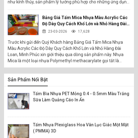
như kính thủy, sản phẩm lý tưởng phù hợp cho những ứng dụng
quảng cáo, in ấn, trang trí, trưng bày, khung ảnh, cửa sổ hộp,
tấm chắn mặt, tấm che, đóng gói, hộp quà, bao bì, hộp gấp,
Bảng Giá Tấm Mica Nhựa Màu Acrylic Các
nhãn và thẻ,.. Nhựa PVC có khả năng kháng hóa chất đặc biệt
Độ Dày Quy Cách Khổ Lớn và Nhỏ Hàng Đài
và có độ bền cơ học và độ bền kéo cao, kết hợp với độ ổn định
Loan
23-03-2026
17,628
cao, bề mặt mìn và bóng. Nhờ những yếu tố đó kết hợp với nhau
giúp sản phẩm trở thành loại vật liệu nhựa đa năng linh hoạt
Trước khi gửi đến Quý Khách hàng Bảng Giá Tấm Mica Nhựa
nhất hiện có. Sản phẩm nhựa support - supor có màu trong
Màu Acrylic Các Độ Dày Quy Cách Khổ Lớn và Nhỏ Hàng Đài
suốt như thủy tinh, được ép đùn hoặc cán lịch ngang lại cho
Loan, Minh Phúc xin giới thiệu qua dòng sản phẩm này. Nhựa
chúng có độ rõ quang học rất cao. Có sẵn với độ dày 0.12mm
Mica là một loại nhựa Polymethyl methacarylate gọi tắt là
cho đến 5mm.
PMMA được sản xuất từ nhựa Acrylic. Nhựa mica thường được
sử dụng để làm kính thay thế thủy tinh, vì nhựa mica có độ bền
cao, trọng lượng nhẹ, màu sắc đa dạng, độ trong suốt cao và
Sản Phẩm Nổi Bật
khả năng chịu được và đập tốt hơn thủy tinh, kèm theo đó là độ
an toàn trong quá trình sử dụng.
Tấm Bìa Nhựa PET Mỏng 0.4 - 0.5mm Màu Trắng
Sữa Làm Quảng Cáo In Ấn
Tấm Nhựa Plexiglass Hoa Vân Lục Giác Một Mặt
( PMMA) 3D