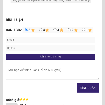
bang gia tam nhua pet tat ca cac do day mong hien co tren thi truong
BÌNH LUẬN
ĐÁNH GIÁ:
5
4
3
2
1
Đánh giá: