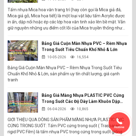
Tấm nhựa Mica hoa văn trang trí (hay còn gọi là Mica giả đá,
Mica giả gỗ, Mica họa tiết) là một loại vật liệu tấm Acrylic được
in ấn, dập nổi hoặc ép các lớp hoa văn tinh xảo lên bề mặt. Vẫn
giữ nguyên những ưu điểm cốt lõi của Mica truyền thống như
trọng lượng nhẹ, bền, dễ gia công và định hình, dòng sản phẩm
này được sinh ra nhằm tối ưu hóa tính thẩm mỹ cho các không
Bảng Giá Cuộn Màn Nhựa PVC – Rèm Nhựa
gian nội - ngoại thất hiện đại, an toàn hơn trong quá trình sử
Trong Suốt Tiêu Chuẩn Khổ Nhỏ & Lớn
dụng và linh động trong khâu lắp đặt chế tác.
10-05-2026
16,554
Bảng Giá Cuộn Màn Nhựa PVC – Rèm Nhựa Trong Suốt Tiêu
Chuẩn Khổ Nhỏ & Lớn, sản phẩm uy tín chất lượng, giá cạnh
tranh
Bảng Giá Màng Nhựa PLASTIC PVC Cứng
Trong Suốt Các Độ Dày Làm Khuôn Dập
Định Hình Sản Phẩm
06-04-2026
10,865
GIỚI THIỆU QUA DÒNG SẢN PHẨM MÀNG NHỰA PLASTIC PVC
CỨNG TRONG SUỐT: Tấm PVC cứng trong suốt ( Trasparen
Hotline
rigid PVC Film) là tấm nhựa PVC trong cứng trong suốt giống