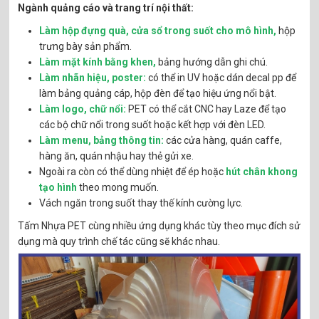
Ngành quảng cáo và trang trí nội thất:
Làm hộp đựng quà, cửa sổ trong suốt cho mô hình,
hộp
trưng bày sản phẩm.
Làm mặt kính bằng khen,
bảng hướng dẫn ghi chú.
Làm nhãn hiệu, poster:
có thể in UV hoặc dán decal pp để
làm bảng quảng cáp, hộp đèn để tạo hiệu ứng nổi bật.
Làm logo, chữ nổi:
PET có thể cắt CNC hay Laze để tạo
các bộ chữ nổi trong suốt hoặc kết hợp với đèn LED.
Làm menu, bảng thông tin:
các cửa hàng, quán caffe,
hàng ăn, quán nhậu hay thẻ gửi xe.
Ngoài ra còn có thể dùng nhiệt để ép hoặc
hút chân khong
tạo hình
theo mong muốn.
Vách ngăn trong suốt thay thế kính cường lực.
Tấm Nhựa PET cùng nhiều ứng dụng khác tùy theo mục đích sử
dụng mà quy trình chế tác cũng sẽ khác nhau.