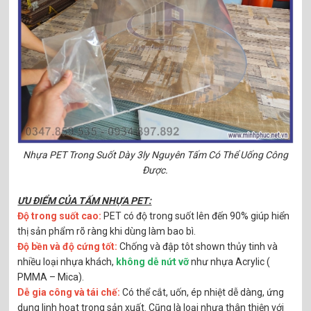
Nhựa PET Trong Suốt Dày 3ly Nguyên Tấm Có Thể Uống Công
Được.
ƯU ĐIỂM CỦA TẤM NHỰA PET:
Độ trong suốt cao:
PET có độ trong suốt lên đến 90% giúp hiển
thị sản phẩm rõ ràng khi dùng làm bao bì.
Độ bền và độ cứng tốt:
Chống và đập tôt shown thủy tinh và
nhiều loại nhựa khách,
không dễ nứt vỡ
như nhựa Acrylic (
PMMA – Mica).
Dễ gia công và tái chế:
Có thể cắt, uốn, ép nhiệt dễ dàng, ứng
dụng linh hoạt trong sản xuất. Cũng là loại nhựa thân thiện với