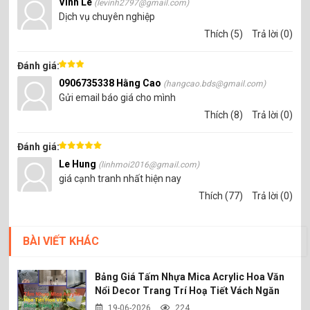
Vinh Le
(levinh2797@gmail.com)
Dịch vụ chuyên nghiệp
Thích (5)
Trả lời (0)
Đánh giá:
0906735338 Hằng Cao
(hangcao.bds@gmail.com)
Gửi email báo giá cho mình
Thích (8)
Trả lời (0)
Đánh giá:
Le Hung
(linhmoi2016@gmail.com)
giá cạnh tranh nhất hiện nay
Thích (77)
Trả lời (0)
BÀI VIẾT KHÁC
Bảng Giá Tấm Nhựa Mica Acrylic Hoa Văn
Nổi Decor Trang Trí Hoạ Tiết Vách Ngăn
19-06-2026
224