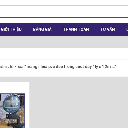
GIỚI THIỆU
BẢNG GIÁ
THANH TOÁN
TƯ VẤN
hẩm , từ khóa
" mang nhua pvc deo trong suot day 1ly x 1 2m ..."