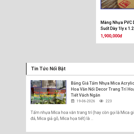
Màng Nhựa PVC 
Suốt Dày 1ly x 1
1,900,000đ
Tin Tức Nổi Bật
Bảng Giá Tấm Nhựa Mica Acryli
Hoa Văn Nổi Decor Trang Trí Ho
Tiết Vách Ngăn
19-06-2026
223
Tấm nhựa Mica hoa văn trang trí (hay còn gọi là Mica g
đá, Mica giả gỗ, Mica họa tiết) là ...