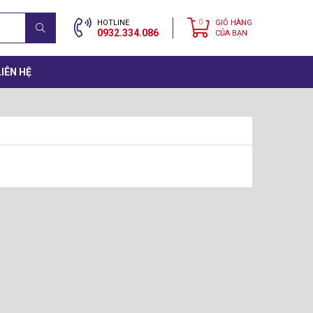
0
HOTLINE
GIỎ HÀNG
0932.334.086
CỦA BẠN
LIÊN HỆ