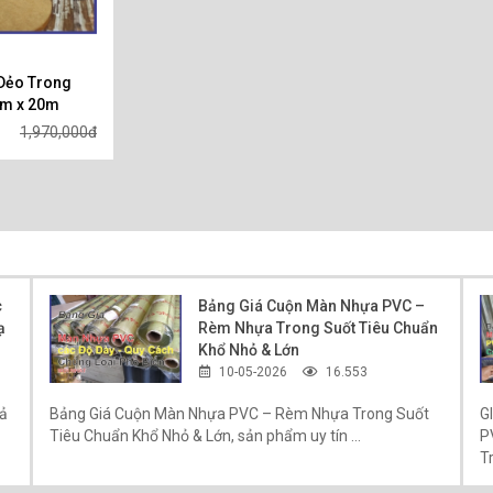
Dẻo Trong
.2m x 20m
1,970,000đ
c
Bảng Giá Cuộn Màn Nhựa PVC –
ạ
Rèm Nhựa Trong Suốt Tiêu Chuẩn
Khổ Nhỏ & Lớn
10-05-2026
16.553
iả
Bảng Giá Cuộn Màn Nhựa PVC – Rèm Nhựa Trong Suốt
G
Tiêu Chuẩn Khổ Nhỏ & Lớn, sản phẩm uy tín ...
P
Tr