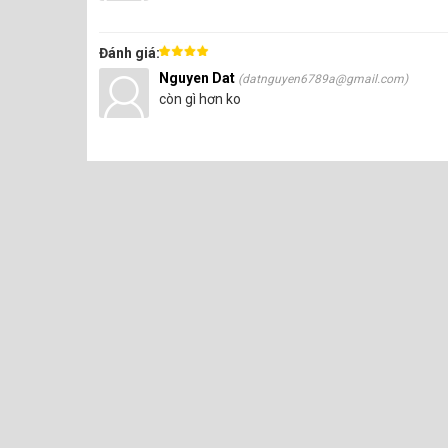
Đánh giá:
Nguyen Dat
(datnguyen6789a@gmail.com)
còn gì hơn ko
Hình ảnh Cuộn Màng PVC Tro