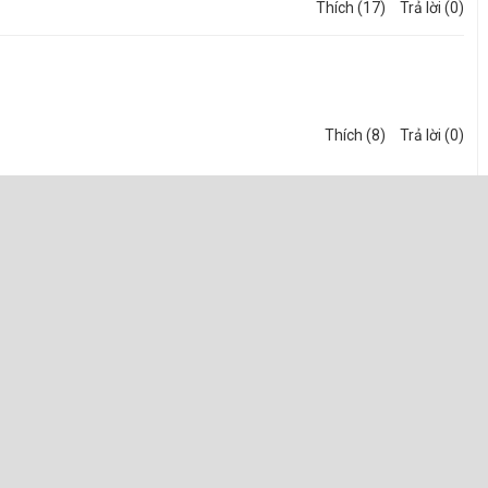
Thích (17)
Trả lời (0)
Thích (8)
Trả lời (0)
ng Suốt Khổ 1.2m Do Minh Phúc Cúng Cấp.