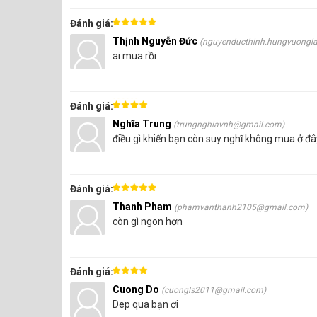
Đánh giá:
Thịnh Nguyễn Đức
(nguyenducthinh.hungvuongl
ai mua rồi
Đánh giá:
Nghĩa Trung
(trungnghiavnh@gmail.com)
điều gì khiến bạn còn suy nghĩ không mua ở đâ
Hình ảnh Cuộn Màng
Đánh giá:
Thanh Pham
(phamvanthanh2105@gmail.com)
còn gì ngon hơn
Đánh giá:
Cuong Do
(cuongls2011@gmail.com)
Dep qua bạn ơi