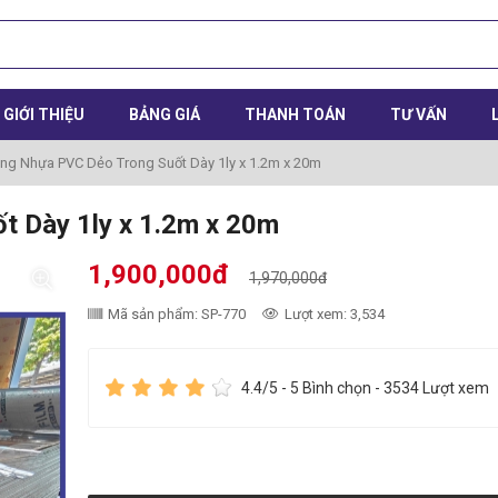
GIỚI THIỆU
BẢNG GIÁ
THANH TOÁN
TƯ VẤN
ng Nhựa PVC Dẻo Trong Suốt Dày 1ly x 1.2m x 20m
 Dày 1ly x 1.2m x 20m
1,900,000đ
1,970,000đ
Mã sản phẩm: SP-770
Lượt xem: 3,534
4.4
/5 -
5
Bình chọn - 3534 Lượt xem