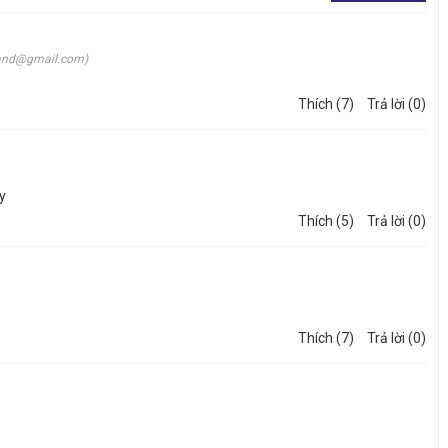
and@gmail.com)
Thích (7)
Trả lời (0)
y
Thích (5)
Trả lời (0)
 Nhựa PVC Trong Suốt Dày 1mm.
Thích (7)
Trả lời (0)