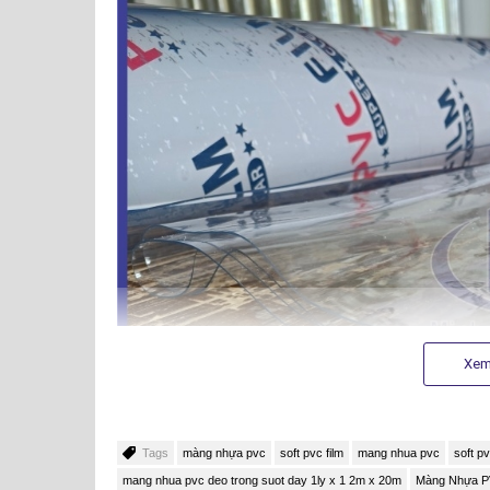
Xem
Tags
màng nhựa pvc
soft pvc film
mang nhua pvc
soft pv
mang nhua pvc deo trong suot day 1ly x 1 2m x 20m
Màng Nhựa PV