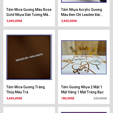
Tấm Mica Gương Màu Rose
Tấm Nhựa Acrylic Gương
Gold Nhựa Dán Tường Màu
Màu Đen Chì Leaden Đài
Hồng Nhạt
Loan
3,465,000đ
3,465,000đ
Tấm Mica Gương Tráng
Tấm Gương Nhựa 2 Mặt 1
Thủy Màu Trà
Mặt Vàng 1 Mặt Trắng Bạc
3,465,000đ
180,000đ
220,000đ