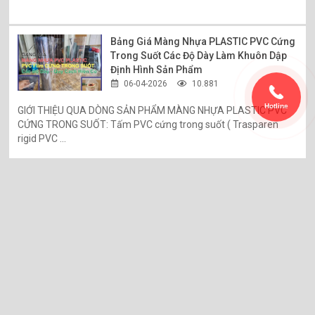
Bảng Giá Màng Nhựa PLASTIC PVC Cứng
Trong Suốt Các Độ Dày Làm Khuôn Dập
Định Hình Sản Phẩm
06-04-2026
10.881
Hotline
GIỚI THIỆU QUA DÒNG SẢN PHẨM MÀNG NHỰA PLASTIC PVC
CỨNG TRONG SUỐT: Tấm PVC cứng trong suốt ( Trasparen
rigid PVC ...