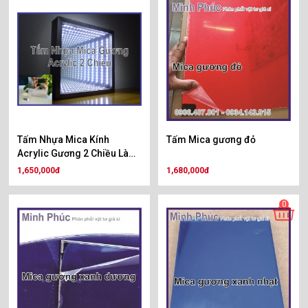
Tấm Nhựa Mica Kính
Tấm Mica gương đỏ
Acrylic Gương 2 Chiều Làm
Hộp Đèn Vô Cực
1,650,000đ
1,680,000đ
0