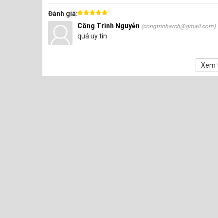
Đánh giá:
Công Trình Nguyễn
(congtrinharch@gmail.com)
quá uy tín
Xem t
Bề mặt nằm ngay hay thẳng đứng, đều có thể bám d
Hanbon giấy dầu Hàn Quốc có khả năng bám dính c
Đặc biệt trong trường hợp cần chống dính trên diệ
Khả năng kháng nhiệt, clo, sun phát, kiềm loãng và ax
Với ưu điểm này, Hanbon có thể chịu đựng được mọi 
Dưới tiết trời cực nắng nóng với tia cực tím cao, 
Khả năng chống thấm và chống dột cực tốt
Hanbon giấy dầu Hàn Quốc được tạo ra với mục đí
Một căn nhà không còn thấm hay dột thì gia chủ m