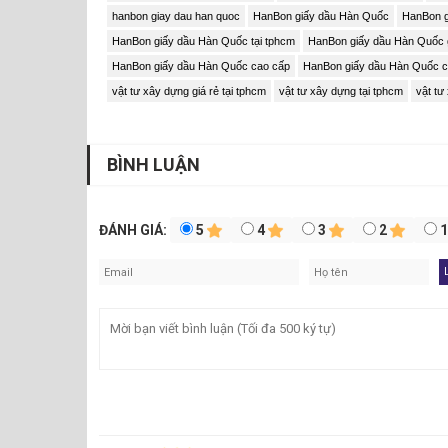
hanbon giay dau han quoc
HanBon giấy dầu Hàn Quốc
HanBon g
HanBon giấy dầu Hàn Quốc tại tphcm
HanBon giấy dầu Hàn Quốc gi
HanBon giấy dầu Hàn Quốc cao cấp
HanBon giấy dầu Hàn Quốc ca
vật tư xây dựng giá rẻ tại tphcm
vật tư xây dựng tại tphcm
vật tư
BÌNH LUẬN
ĐÁNH GIÁ:
5
4
3
2
>>>
Bảng giá màng giấy dầu Hàn Quốc góc bitum chống
Ưu điểm của Hanbon giấy dầu Hàn Quốc
Để trở thành sản phẩm được ưa chuộng trên thị t
trội như sau: