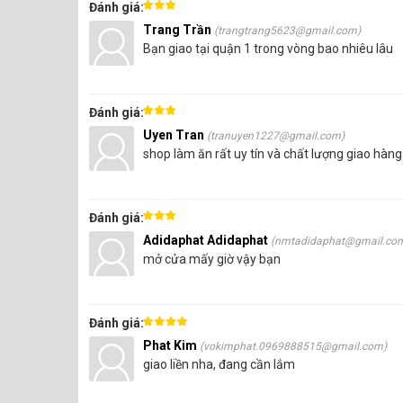
Đánh giá:
Thi công nguội, tự dính và đơn giản
Trang Trần
(trangtrang5623@gmail.com)
Bạn giao tại quận 1 trong vòng bao nhiêu lâu
Vì là một sản phẩm tự dính nên người lao động sẽ 
cần chống thấm, dột. Như vậy sẽ giúp tiết kiệm, gi
Đánh giá:
Uyen Tran
(tranuyen1227@gmail.com)
shop làm ăn rất uy tín và chất lượng giao hàn
Đánh giá:
Adidaphat Adidaphat
(nmtadidaphat@gmail.co
mở cửa mấy giờ vậy bạn
Đánh giá:
Phat Kim
(vokimphat.0969888515@gmail.com)
giao liền nha, đang cần lắm