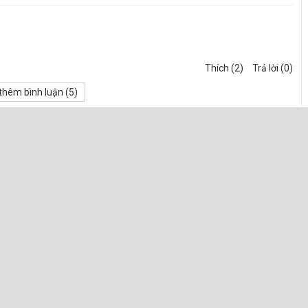
Thích (2)
Trả lời (0)
hêm bình luận (
5
)
ính 100%
ực cao trên mọi bề mặt cần chống thấm là một ưu điểm tuyệt vời.
n rộng, sản phẩm có thể bao phủ toàn bộ mọi vị trí bị dột, thấm.
it rất tốt.
điều kiện thời tiết và tác động bên ngoài dù là khắc nghiệt nhất.
Hanbon cũng vẫn chịu được với độ bền cao.
ch chống thấm chống dột nên đây là ưu điểm của nó là hiển nhiên.
ới yên tâm, thoải mái.