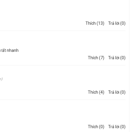
không tốn sức trong việc dán sản phẩm lên mái tôn hoặc các vị trí
Thích (13)
Trả lời (0)
ảm bớt chi phí nhân công và thời gian thi công.
g rất nhanh
Thích (7)
Trả lời (0)
m)
Thích (4)
Trả lời (0)
Thích (0)
Trả lời (0)