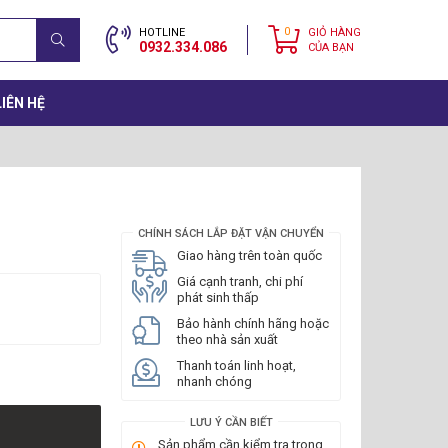
0
HOTLINE
GIỎ HÀNG
0932.334.086
CỦA BẠN
LIÊN HỆ
CHÍNH SÁCH LẮP ĐẶT VẬN CHUYỂN
Giao hàng trên toàn quốc
Giá cạnh tranh, chi phí
phát sinh thấp
Bảo hành chính hãng hoặc
theo nhà sản xuất
Thanh toán linh hoạt,
nhanh chóng
LƯU Ý CẦN BIẾT
Sản phẩm cần kiểm tra trong