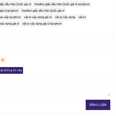
iấy dầu Hàn Quốc giá rẻ
HanBon giấy dầu Hàn Quốc giá rẻ tại tphcm
á sỉ tại tphcm
HanBon giấy dầu Hàn Quốc giá sỉ
o cấp tại tphcm
vật tư xây dựng giá rẻ
vật tư xây dựng
vật tư
 xây dựng giá sỉ
vật tư xây dựng giá sỉ tại tphcm
1
 thấm chống dột sàn mái
<<<
rường, nên Hanbon giấy dầu Hàn Quốc sở hữu nhiều ưu điểm vượt