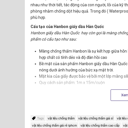
nhau như thời tiết, tác động của con người, lỗi của kỹ t
phòng nhằm chống dột hiệu quả. Trong đó ( Waterpro
phù hợp.
Cấu tạo của Hanbon giấy dầu Hàn Quốc
Hanbon giấy dầu Hàn Quốc hay còn gọi là màng chống
phẩm có cấu tạo như sau:
Màng chống thấm Hanbon là sự kết hợp giữa hỗn 
hợp chất có tính dẻo và độ đàn hồi cao
Bề mặt của sản phẩm Hanbon giấy dầu Hàn Quốc 
nóng dưới ảnh hưởng của bức xạ mặt trời.
Mặt kia của giấy được bảo vệ bởi một lớp màng s
Quy cách sản phẩm: 1m x 15m/cuộn
Xem
Tags
vật liệu chống thấm
vật liệu chống thấm giá sỉ
vật liệu
vật liệu chống thấm giá rẻ tphcm
vật liệu chống thấm cao cấp
vật